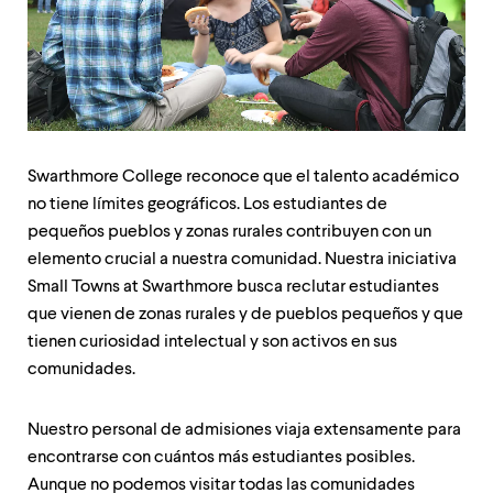
up
and
down
arrow
keys
to
explore
within
Swarthmore College reconoce que el talento académico
a
submenu.
no tiene límites geográficos. Los estudiantes de
Use
pequeños pueblos y zonas rurales contribuyen con un
enter
elemento crucial a nuestra comunidad. Nuestra iniciativa
to
activate.
Small Towns at Swarthmore busca reclutar estudiantes
Within
que vienen de zonas rurales y de pueblos pequeños y que
a
tienen curiosidad intelectual y son activos en sus
submenu,
use
comunidades.
escape
to
move
Nuestro personal de admisiones viaja extensamente para
to
encontrarse con cuántos más estudiantes posibles.
top
Aunque no podemos visitar todas las comunidades