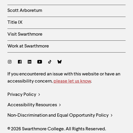
Column
Scott Arboretum
Title IX
Visit Swarthmore
Work at Swarthmore
Social
Links
Site
If you encountered an issue with this website or have an
accessibility concern,
please let us know
.
Feedback
and
Legal
Privacy Policy
Accessibility
Links
Accessibility Resources
Non-Discrimination and Equal Opportunity Policy
© 2026 Swarthmore College. All Rights Reserved.