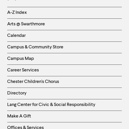
Helpful
A-Z Index
Links
Arts @ Swarthmore
-
Left
Calendar
Column
Campus & Community Store
Campus Map
Career Services
Chester Children's Chorus
Directory
Helpful
Lang Center for Civic & Social Responsibility
Links
Make A Gift
-
Right
Offices & Services