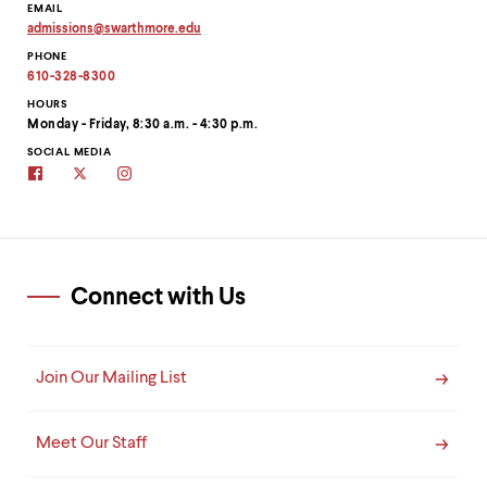
EMAIL
admissions
@
swarthmore.
edu
Copy
PHONE
email
address
610-328-8300
to
clipboard
HOURS
Monday - Friday, 8:30 a.m. - 4:30 p.m.
SOCIAL MEDIA
Swarthmore
Swarthmore's
Swarthmore
Admissions
Admissions
Admissions
on
Twitter
on
Facebook
site
Instagram
Connect with Us
Join Our Mailing List
Meet Our Staff