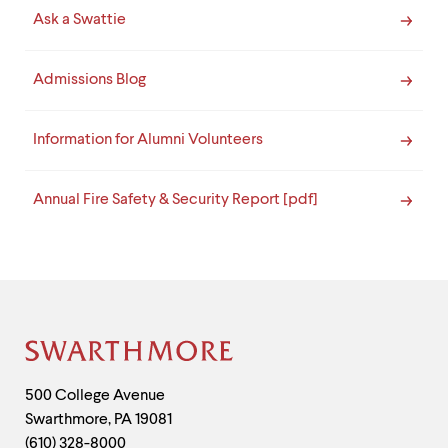
Ask a Swattie
Admissions Blog
Information for Alumni Volunteers
Annual Fire Safety & Security Report [pdf]
Site
Footer
Contact
500 College Avenue
Swarthmore
,
PA
19081
Information
(610) 328-8000