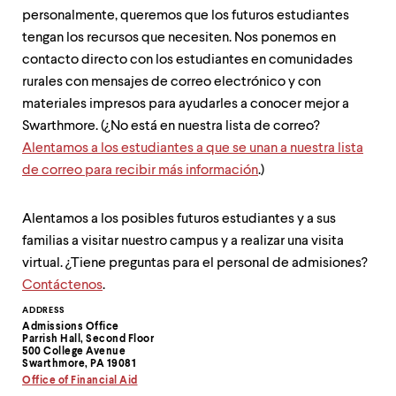
level
personalmente, queremos que los futuros estudiantes
menu
parent.
tengan los recursos que necesiten. Nos ponemos en
From
contacto directo con los estudiantes en comunidades
top
rurales con mensajes de correo electrónico y con
level
menus,
materiales impresos para ayudarles a conocer mejor a
use
Swarthmore. (¿No está en nuestra lista de correo?
escape
Alentamos a los estudiantes a que se unan a nuestra lista
to
exit
de correo para recibir más información
.)
the
menu.
Alentamos a los posibles futuros estudiantes ​​​​​y a sus
familias a visitar nuestro campus y a realizar una visita
virtual. ¿Tiene preguntas para el personal de admisiones?
Contáctenos
.
Contact
ADDRESS
Admissions Office
Information
Parrish Hall, Second Floor
500 College Avenue
Swarthmore, PA 19081
Office of Financial Aid